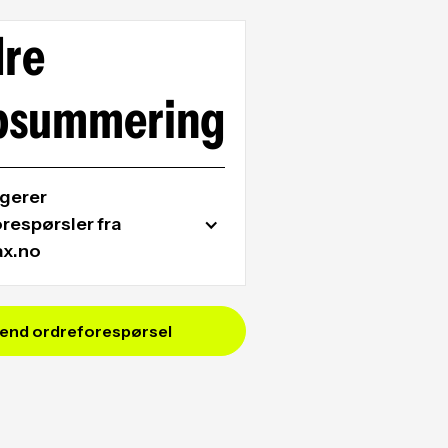
dre
psummering
ngerer
respørsler fra
x.no
nder inn en ordreforespørsel via
dene, mottar vårt salgsteam
end ordreforespørsel
onen som trengs for å behandle
en raskt og presist.
forespørsel
ontaktskjemaet med
nformasjon og produktene du