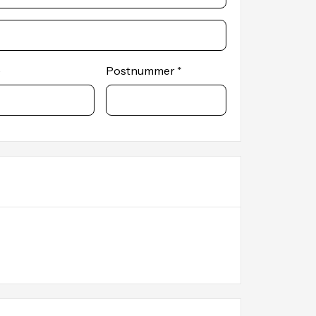
riktige pr
og korrekt
våre fagfo
e
Postnummer *