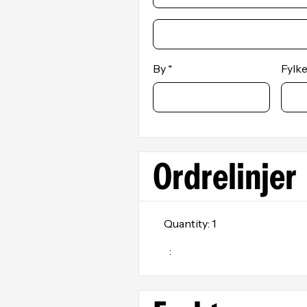
By *
Fylk
Ordrelinjer
Quantity: 
1
: