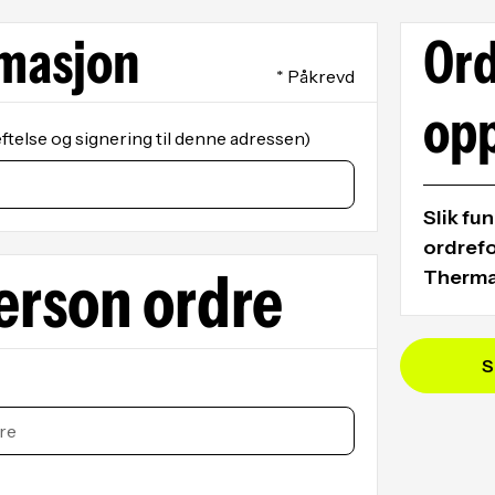
masjon
Or
* Påkrevd
op
telse og signering til denne adressen)
Slik fu
ordrefo
erson ordre
Therma
Når du se
produktsi
S
informasj
bestilling
1. Send 
Fyll ut k
bedriftsi