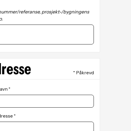
ønsker pri
nummer/referanse, prosjekt-/bygningens
2. Fagli
o.
En av vår
forespørs
dekker be
med anbef
sendes.
3. Tilbud
dresse
Du mottar 
med produk
* Påkrevd
denne ord
bekreftes 
avn *
4. Faktur
Etter sign
og produkt
dresse *
Hvorfor v
Hver ordr