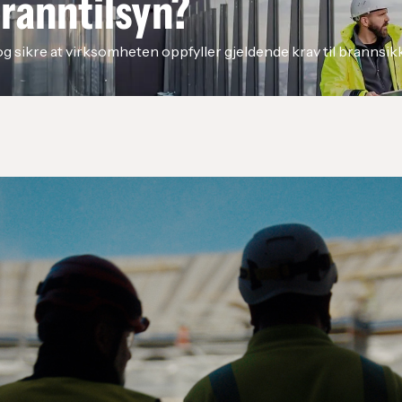
branntilsyn?
dekker behovet ditt, og 
tilbudet sendes.
og sikre at virksomheten oppfyller gjeldende krav til brannsik
3. Tilbud og signering
Du mottar et tilbud via v
leveringstid. Når denne o
4. Fakturering og lever
Etter signering sendes fak
Hvorfor vi gjør det slik:
Hver ordre håndteres man
leveringstider og korrekte
signerer.