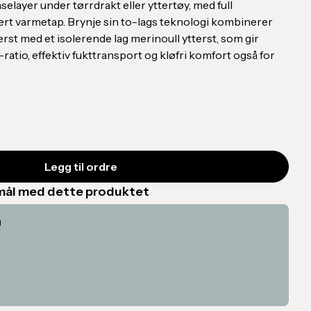
layer under tørrdrakt eller yttertøy, med full
rt varmetap. Brynje sin to-lags teknologi kombinerer
t med et isolerende lag merinoull ytterst, som gir
ratio, effektiv fukttransport og kløfri komfort også for
smål med dette produktet
n