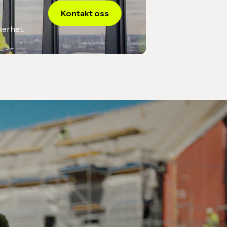
kommer gjerne med anbefalinger eller spørsmål før
Kontakt oss
kerhet.
årt system Dibbel, med produktlinjer, priser og
rdrebekreftelsen signeres digitalt, bekreftes bestillingen.
ing
tura automatisk, og produktene leveres til avtalt tid.
uelt for å sikre riktige produkter, oppdaterte
 priser og alltid kvalitetssikret av våre fagfolk før du