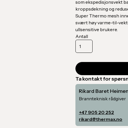
som ekspedisjonsvekt base
kroppsdekning og reduse
Super Thermo mesh inners
svært høy varme-til-vekt-
ullsensitive brukere.
Antall
Ta kontakt for spør
Rikard Baret Heime
Brannteknisk rådgiver
+47 905 20 252
rikard@thermax.no