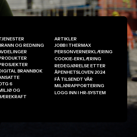
TJENESTER
ARTIKLER
BRANN OG REDNING
JOBB I THERMAX
AVDELINGER
PERSONVERNERKLÆRING
PRODUKTER
COOKIE-ERKLÆRING
PROSJEKTER
REDEGJØRELSE ETTER
DIGITAL BRANNBOK
ÅPENHETSLOVEN 2024
ANSATTE
FÅ TILSENDT VÅR
OTG 6
MILJØRAPPORTERING
MILJØ OG
LOGG INN I HR-SYSTEM
BÆREKRAFT