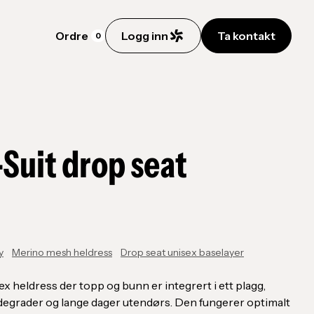
Ordre
Logg inn
Ta kontakt
0
-Suit drop seat
y
Merino mesh heldress
Drop seat unisex baselayer
ex heldress der topp og bunn er integrert i ett plagg,
ldegrader og lange dager utendørs. Den fungerer optimalt