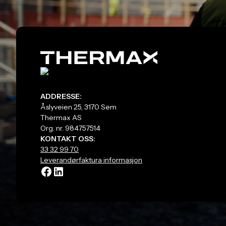
ADDRESSE:
Åslyveien 25, 3170 Sem
Thermax AS
Org. nr. 984757514
KONTAKT OSS:
33 32 99 70
Leverandørfaktura informasjon