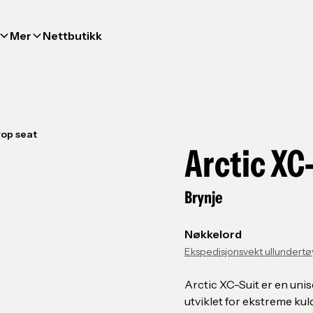
Mer
Nettbutikk
rop seat
Arctic XC
Brynje
Nøkkelord
Ekspedisjonsvekt ullundertø
Arctic XC-Suit er en unis
utviklet for ekstreme ku