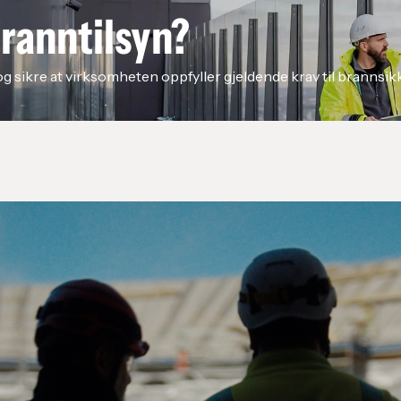
branntilsyn?
og sikre at virksomheten oppfyller gjeldende krav til brannsik