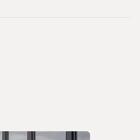
Manual Activator
 FPC
r går gjennom forespørselen for å sikre at produktene
kommer gjerne med anbefalinger eller spørsmål før
 (H) × 84 mm (D)
årt system Dibbel, med produktlinjer, priser og
rdrebekreftelsen signeres digitalt, bekreftes bestillingen.
ing
tura automatisk, og produktene leveres til avtalt tid.
uelt for å sikre riktige produkter, oppdaterte
 priser og alltid kvalitetssikret av våre fagfolk før du