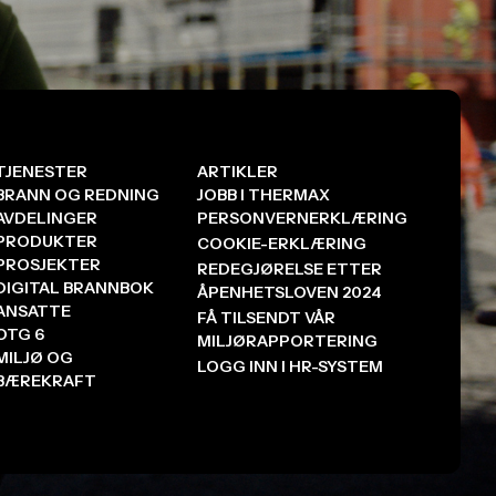
TJENESTER
ARTIKLER
BRANN OG REDNING
JOBB I THERMAX
AVDELINGER
PERSONVERNERKLÆRING
PRODUKTER
COOKIE-ERKLÆRING
PROSJEKTER
REDEGJØRELSE ETTER
DIGITAL BRANNBOK
ÅPENHETSLOVEN 2024
ANSATTE
FÅ TILSENDT VÅR
OTG 6
MILJØRAPPORTERING
MILJØ OG
LOGG INN I HR-SYSTEM
BÆREKRAFT