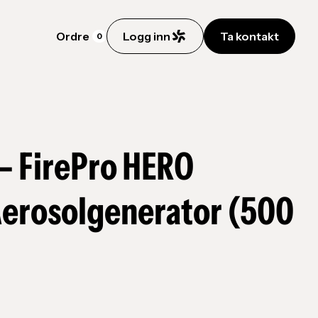
Ordre
Logg inn
Ta kontakt
0
– FirePro HERO
Aerosolgenerator (500