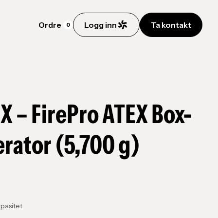
Ordre
Logg inn
Ta kontakt
0
X – FirePro ATEX Box-
rator (5,700 g)
apasitet