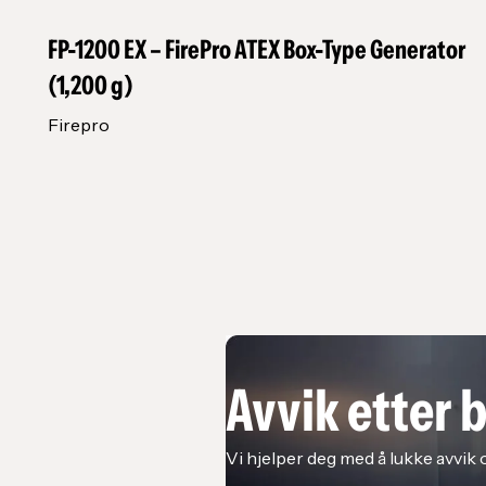
FP-1200 EX – FirePro ATEX Box-Type Generator
(1,200 g)
Firepro
Avvik etter 
Vi hjelper deg med å lukke avvik 