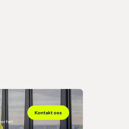
årt system Dibbel, med produktlinjer, priser og
rdrebekreftelsen signeres digitalt, bekreftes bestillingen.
ing
tura automatisk, og produktene leveres til avtalt tid.
uelt for å sikre riktige produkter, oppdaterte
 priser og alltid kvalitetssikret av våre fagfolk før du
Kontakt oss
kerhet.