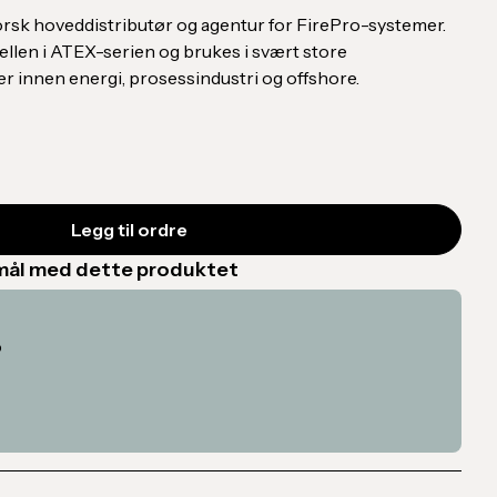
rsk hoveddistributør og agentur for FirePro-systemer.
len i ATEX-serien og brukes i svært store
er innen energi, prosessindustri og offshore.
smål med dette produktet
o