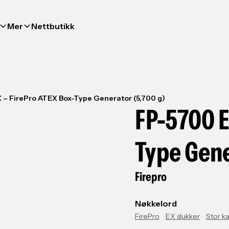
Mer
Nettbutikk
 – FirePro ATEX Box-Type Generator (5,700 g)
FP-5700 E
Type Gene
Firepro
Nøkkelord
FirePro
EX slukker
Stor k