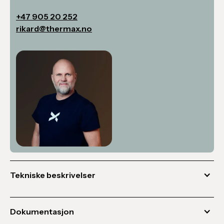
+47 905 20 252
rikard@thermax.no
Tekniske beskrivelser
Helgummiert, helsyntetisk brann- og industrislange,
type Guardman. Dimensjon: 4" / 102 mm, lengde 25 m,
Dokumentasjon
koblinger: Storz A. Produsert i kontinuerlig prosess