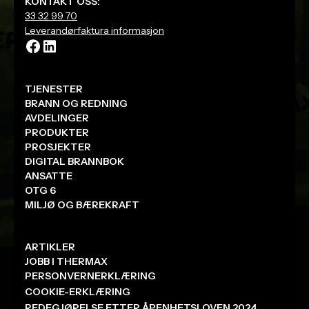
KONTAKT OSS:
Hver ordre håndteres manuelt for å sikre riktige
33 32 99 70
produkter, oppdaterte leveringstider og korrekte
Leverandørfaktura informasjon
priser og alltid kvalitetssikret av våre fagfolk før du
signerer.
TJENESTER
BRANN OG REDNING
AVDELINGER
PRODUKTER
PROSJEKTER
DIGITAL BRANNBOK
ANSATTE
OTG 6
MILJØ OG BÆREKRAFT
ARTIKLER
JOBB I THERMAX
PERSONVERNERKLÆRING
COOKIE-ERKLÆRING
REDEGJØRELSE ETTER ÅPENHETSLOVEN 2024