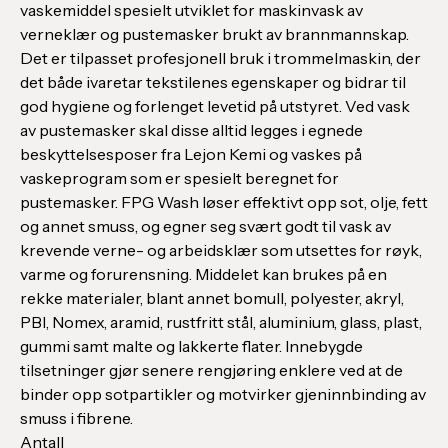
vaskemiddel spesielt utviklet for maskinvask av
verneklær og pustemasker brukt av brannmannskap.
Det er tilpasset profesjonell bruk i trommelmaskin, der
det både ivaretar tekstilenes egenskaper og bidrar til
god hygiene og forlenget levetid på utstyret. Ved vask
av pustemasker skal disse alltid legges i egnede
beskyttelsesposer fra Lejon Kemi og vaskes på
vaskeprogram som er spesielt beregnet for
pustemasker. FPG Wash løser effektivt opp sot, olje, fett
og annet smuss, og egner seg svært godt til vask av
krevende verne- og arbeidsklær som utsettes for røyk,
varme og forurensning. Middelet kan brukes på en
rekke materialer, blant annet bomull, polyester, akryl,
PBI, Nomex, aramid, rustfritt stål, aluminium, glass, plast,
gummi samt malte og lakkerte flater. Innebygde
tilsetninger gjør senere rengjøring enklere ved at de
binder opp sotpartikler og motvirker gjeninnbinding av
smuss i fibrene.
Antall