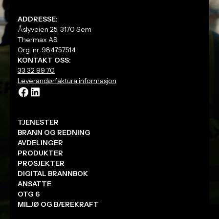
4. Fakturering og levering
Etter signering sendes faktura automatisk, og
ADDRESSE:
produktene leveres til avtalt tid.
Åslyveien 25, 3170 Sem
Thermax AS
Org. nr. 984757514
Hvorfor vi gjør det slik:
KONTAKT OSS:
Hver ordre håndteres manuelt for å sikre riktige
33 32 99 70
produkter, oppdaterte leveringstider og korrekte
Leverandørfaktura informasjon
priser og alltid kvalitetssikret av våre fagfolk før du
signerer.
TJENESTER
BRANN OG REDNING
AVDELINGER
PRODUKTER
PROSJEKTER
DIGITAL BRANNBOK
ANSATTE
OTG 6
MILJØ OG BÆREKRAFT