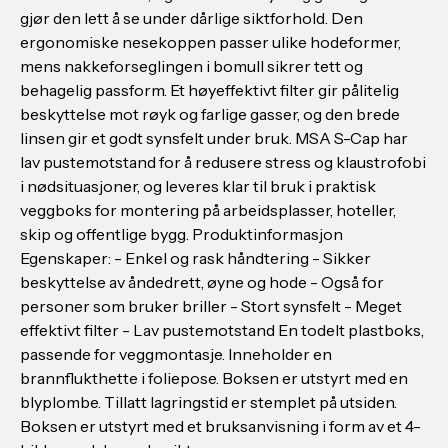
gjør den lett å se under dårlige siktforhold. Den
ergonomiske nesekoppen passer ulike hodeformer,
mens nakkeforseglingen i bomull sikrer tett og
behagelig passform. Et høyeffektivt filter gir pålitelig
beskyttelse mot røyk og farlige gasser, og den brede
linsen gir et godt synsfelt under bruk. MSA S-Cap har
lav pustemotstand for å redusere stress og klaustrofobi
i nødsituasjoner, og leveres klar til bruk i praktisk
veggboks for montering på arbeidsplasser, hoteller,
skip og offentlige bygg. Produktinformasjon
Egenskaper: - Enkel og rask håndtering - Sikker
beskyttelse av åndedrett, øyne og hode - Også for
personer som bruker briller - Stort synsfelt - Meget
effektivt filter - Lav pustemotstand En todelt plastboks,
passende for veggmontasje. Inneholder en
brannflukthette i foliepose. Boksen er utstyrt med en
blyplombe. Tillatt lagringstid er stemplet på utsiden.
Boksen er utstyrt med et bruksanvisning i form av et 4-