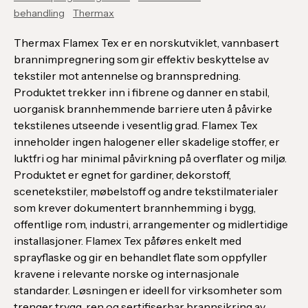
behandling
Thermax
Thermax Flamex Tex er en norskutviklet, vannbasert
brannimpregnering som gir effektiv beskyttelse av
tekstiler mot antennelse og brannspredning.
Produktet trekker inn i fibrene og danner en stabil,
uorganisk brannhemmende barriere uten å påvirke
tekstilenes utseende i vesentlig grad. Flamex Tex
inneholder ingen halogener eller skadelige stoffer, er
luktfri og har minimal påvirkning på overflater og miljø.
Produktet er egnet for gardiner, dekorstoff,
scenetekstiler, møbelstoff og andre tekstilmaterialer
som krever dokumentert brannhemming i bygg,
offentlige rom, industri, arrangementer og midlertidige
installasjoner. Flamex Tex påføres enkelt med
sprayflaske og gir en behandlet flate som oppfyller
kravene i relevante norske og internasjonale
standarder. Løsningen er ideell for virksomheter som
trenger trygg, ren og sertifiserbar brannsikring av