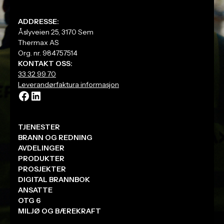
4. Fakturering og levering
Etter signering sendes faktura automatisk, og
ADDRESSE:
produktene leveres til avtalt tid.
Åslyveien 25, 3170 Sem
Thermax AS
Org. nr. 984757514
Hvorfor vi gjør det slik:
KONTAKT OSS:
Hver ordre håndteres manuelt for å sikre riktige
33 32 99 70
produkter, oppdaterte leveringstider og korrekte
Leverandørfaktura informasjon
priser og alltid kvalitetssikret av våre fagfolk før du
signerer.
TJENESTER
BRANN OG REDNING
AVDELINGER
PRODUKTER
PROSJEKTER
DIGITAL BRANNBOK
ANSATTE
OTG 6
MILJØ OG BÆREKRAFT