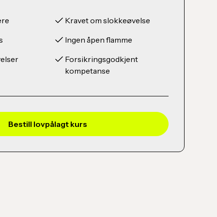
ere
Kravet om slokkeøvelse
s
Ingen åpen flamme
elser
Forsikringsgodkjent
kompetanse
Bestill lovpålagt kurs