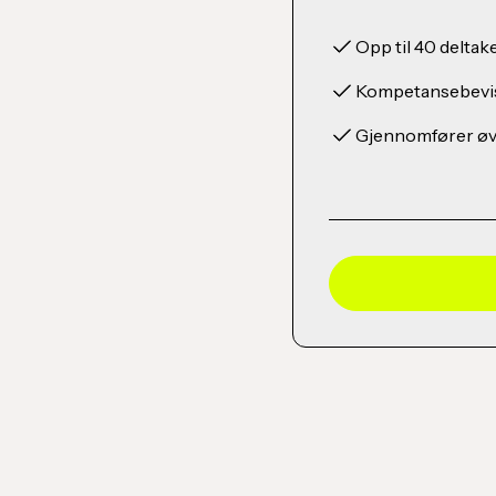
Opp til 40 deltak
Kompetansebevi
Gjennomfører øv