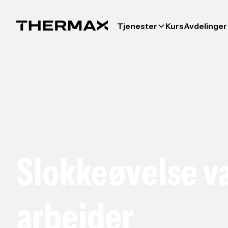
Tjenester
Kurs
Avdelinger
Slokkeøvelse v
arbeider