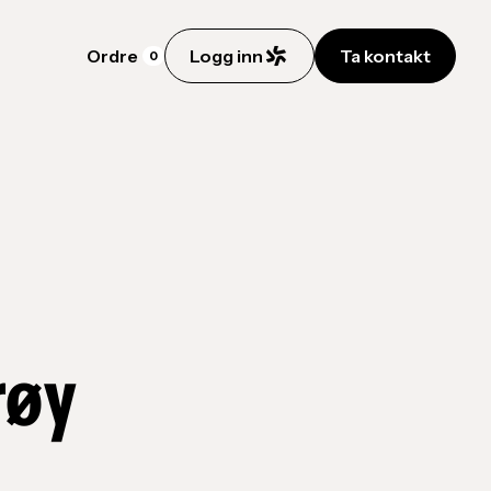
Ordre
Logg inn
Ta kontakt
0
røy