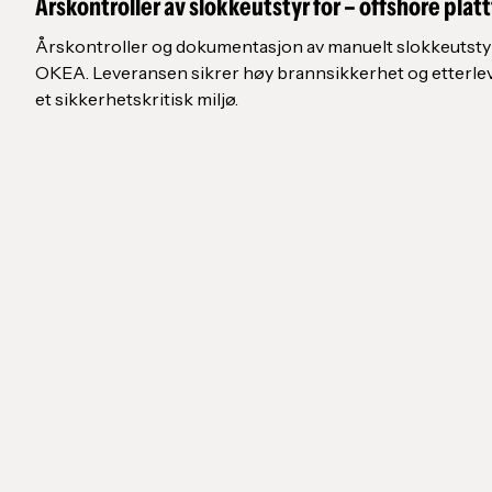
Årskontroller av slokkeutstyr for – offshore plat
Årskontroller og dokumentasjon av manuelt slokkeutstyr
OKEA. Leveransen sikrer høy brannsikkerhet og etterlev
et sikkerhetskritisk miljø.