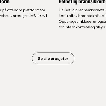
tform
Helhetlig brannsikkerh
 på offshore plattform for
Helhetlig brannsikkerhetsl
else av strenge HMS-krav i
kontroll av branntekniske i
Oppdraget inkluderer også
for internkontroll og tilsyn.
Se alle prosjeter