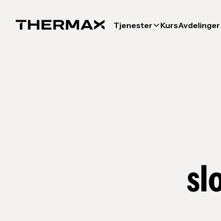
Tjenester
Kurs
Avdelinger
sl