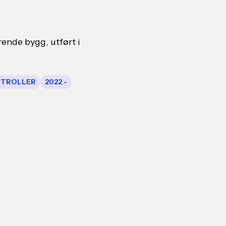
d
rende bygg, utført i
NTROLLER
2022 -