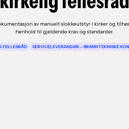
kirkelig fellesrå
kumentasjon av manuelt slokkeutstyr i kirker og tilhø
henhold til gjeldende krav og standarder.
G FELLESRÅD
SERVICELEVERANDØR – BRANNTEKNISKE KO