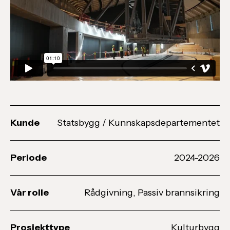
Kunde
Statsbygg / Kunnskapsdepartementet
Periode
2024-2026
Vår rolle
Rådgivning, Passiv brannsikring
Prosjekttype
Kulturbygg